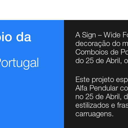
io da
A Sign – Wide Fo
decoração do ma
Comboios de Po
ortugal
do 25 de Abril,
Este projeto es
Alfa Pendular c
no 25 de Abril,
estilizados e fra
carruagens.