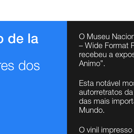
 de la
O Museu Naciona
– Wide Format P
recebeu a expos
res dos
Animo”.
Esta notável mo
autorretratos da
das mais import
Mundo.
O vinil impresso